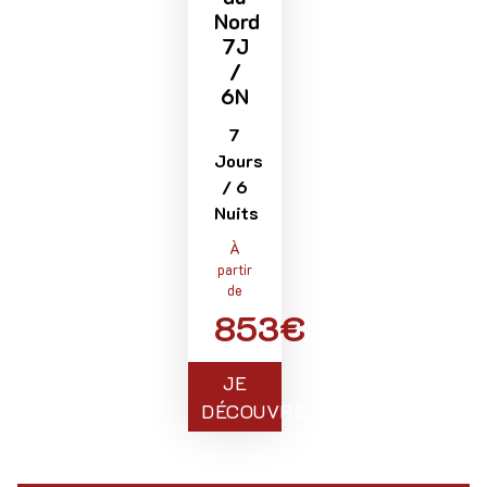
Nord
7J
/
6N
7
Jours
/ 6
Nuits
À
partir
de
853€
JE
DÉCOUVRE