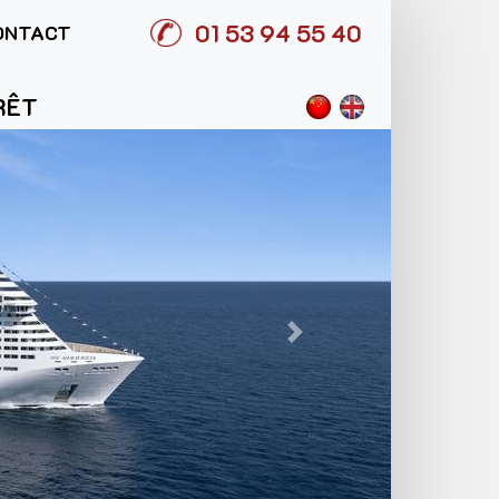
01 53 94 55 40
ONTACT
RÊT
Suivant