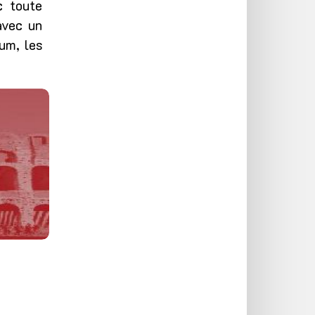
c toute
avec un
um, les