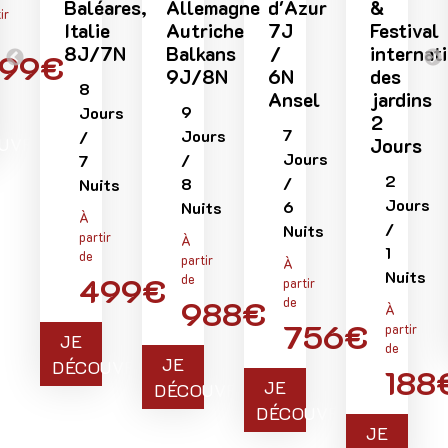
Baléares,
Allemagne
d'Azur
&
ir
Italie
Autriche
7J
Festival
8J/7N
Balkans
/
internat
99€
9J/8N
6N
des
8
Ansel
jardins
9
Jours
2
7
Jours
/
UVRE
Jours
Jours
/
7
2
/
8
Nuits
Jours
6
Nuits
À
/
Nuits
partir
À
1
de
partir
À
Nuits
499€
de
partir
988€
de
À
756€
partir
JE
de
JE
DÉCOUVRE
188
JE
DÉCOUVRE
DÉCOUVRE
JE