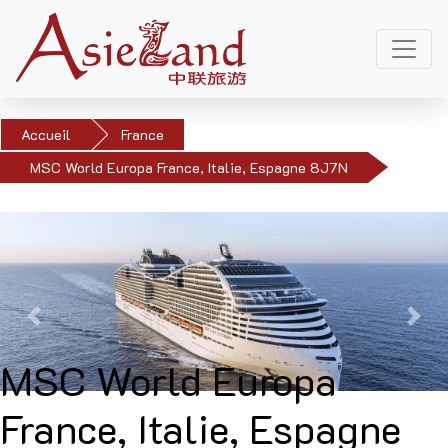
Accueil
France
MSC World Europa France, Italie, Espagne 8J7N
Précédent
Suiv
MSC World Europa
France, Italie, Espagne