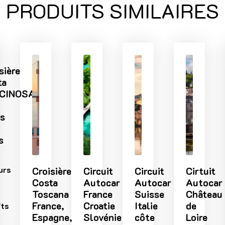
PRODUITS SIMILAIRES
sière
ta
CINOSA
rs
s
urs
Croisière
Circuit
Circuit
Cirtuit
Costa
Autocar
Autocar
Autocar
Toscana
France
Suisse
Château
France,
Croatie
Italie
de
its
Espagne,
Slovénie
côte
Loire