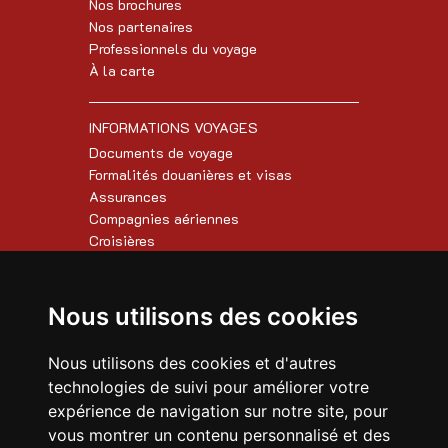
Nos brochures
Nos partenaires
Professionnels du voyage
À la carte
INFORMATIONS VOYAGES
Documents de voyage
Formalités douanières et visas
Assurances
Compagnies aériennes
Croisières
AUTRES INFORMATIONS
Nous utilisons des cookies
Conditions de vente
Paiement en ligne
Nous utilisons des cookies et d'autres
FAQ
technologies de suivi pour améliorer votre
Mentions légales
expérience de navigation sur notre site, pour
vous montrer un contenu personnalisé et des
CONTACTEZ-NOUS