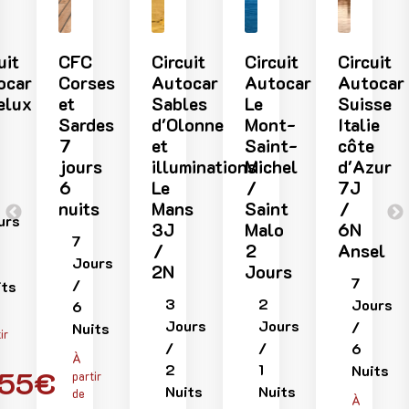
uit
CFC
Circuit
Circuit
Circuit
ocar
Corses
Autocar
Autocar
Autocar
elux
et
Sables
Le
Suisse
Sardes
d'Olonne
Mont-
Italie
7
et
Saint-
côte
jours
illuminations
Michel
d'Azur
6
Le
/
7J
nuits
Mans
Saint
/
urs
3J
Malo
6N
7
/
2
Ansel
Jours
2N
Jours
7
/
its
3
2
Jours
6
Jours
Jours
/
Nuits
ir
/
/
6
À
2
1
Nuits
55€
partir
Nuits
Nuits
de
À