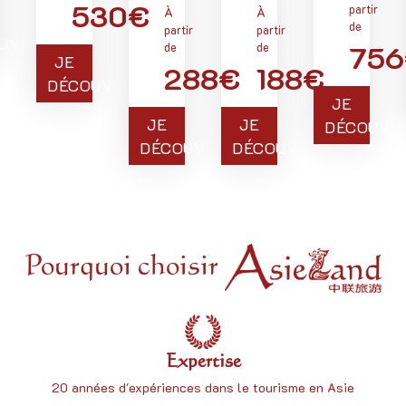
530€
partir
À
À
de
partir
partir
UVRE
75
de
de
JE
288€
188€
DÉCOUVRE
JE
JE
JE
DÉCOUVR
DÉCOUVRE
DÉCOUVRE
Pourquoi choisir
Expertise
20 années d'expériences dans le tourisme en Asie