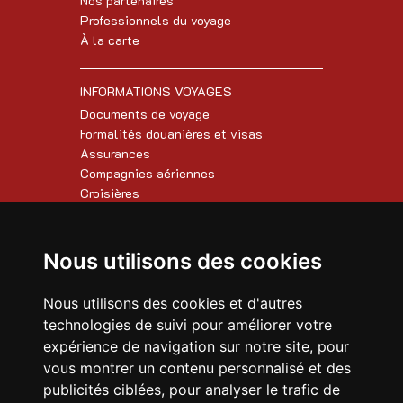
Nos partenaires
Professionnels du voyage
À la carte
INFORMATIONS VOYAGES
Documents de voyage
Formalités douanières et visas
Assurances
Compagnies aériennes
Croisières
AUTRES INFORMATIONS
Nous utilisons des cookies
Conditions de vente
Paiement en ligne
Nous utilisons des cookies et d'autres
FAQ
technologies de suivi pour améliorer votre
Mentions légales
expérience de navigation sur notre site, pour
vous montrer un contenu personnalisé et des
CONTACTEZ-NOUS
publicités ciblées, pour analyser le trafic de
Notre formulaire de contact