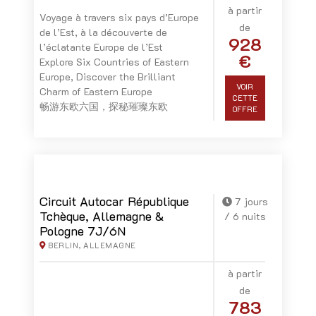
à partir
Voyage à travers six pays d’Europe
de
de l’Est, à la découverte de
928
l’éclatante Europe de l’Est
€
Explore Six Countries of Eastern
Europe, Discover the Brilliant
VOIR
Charm of Eastern Europe
CETTE
畅游东欧六国，探秘璀璨东欧
OFFRE
Circuit Autocar République
7 jours
Tchèque, Allemagne &
/ 6 nuits
Pologne 7J/6N
BERLIN, ALLEMAGNE
à partir
de
783