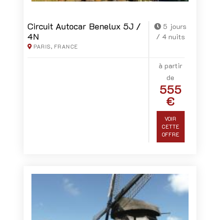
Circuit Autocar Benelux 5J /
5 jours
4N
/ 4 nuits
PARIS, FRANCE
à partir
de
555
€
VOIR
CETTE
OFFRE