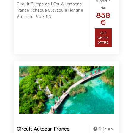
à partir
Circuit Europe de l'Est Allemagne
de
France Tcheque Slovaquie Hongrie
858
Autriche 9J / 8N
€
VOIR
CETTE
OFFRE
Circuit Autocar France
9 jours