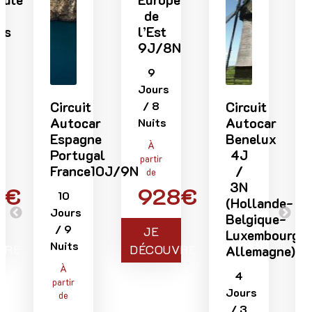
de
l’Est
9J/8N
9
Jours
rcuit
/ 8
Circuit
Circuit
utocar
Autocar
Autocar
Nuits
spagne
Benelux
Les
À
ortugal
4J
plus
partir
rance10J/9N
/
beaux
de
3N
lacs
928€
0
(Hollande-
des
urs
Belgique-
Alpes
 9
JE
Luxembourg-
3J
its
DÉCOUVRE
Allemagne)
/
2N
À
4
tir
3
Jours
e
Jours
/ 3