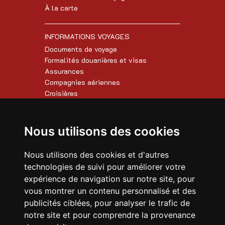
À la carte
INFORMATIONS VOYAGES
Documents de voyage
Formalités douanières et visas
Assurances
Compagnies aériennes
Croisières
AUTRES INFORMATIONS
Nous utilisons des cookies
Conditions de vente
Paiement en ligne
Nous utilisons des cookies et d'autres
FAQ
technologies de suivi pour améliorer votre
Mentions légales
expérience de navigation sur notre site, pour
vous montrer un contenu personnalisé et des
CONTACTEZ-NOUS
publicités ciblées, pour analyser le trafic de
Notre formulaire de contact
notre site et pour comprendre la provenance