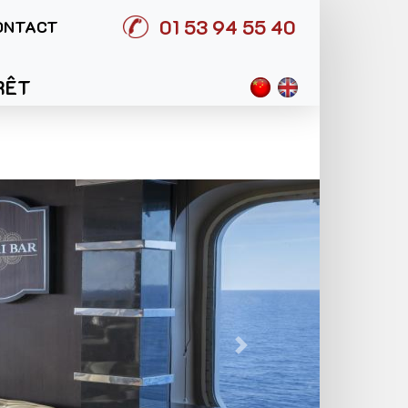
01 53 94 55 40
ONTACT
RÊT
Suivant