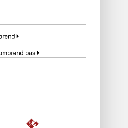
mprend
 comprend pas