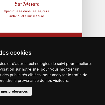
Sur Mesure
Spécialisée dans les séjours
individuels sur mesure
CONTACTEZ-NOUS
Notre formulaire de contact
 des cookies
ies et d'autres technologies de suivi pour améliorer
vigation sur notre site, pour vous montrer un
 des publicités ciblées, pour analyser le trafic de
prendre la provenance de nos visiteurs.
 mes préférences