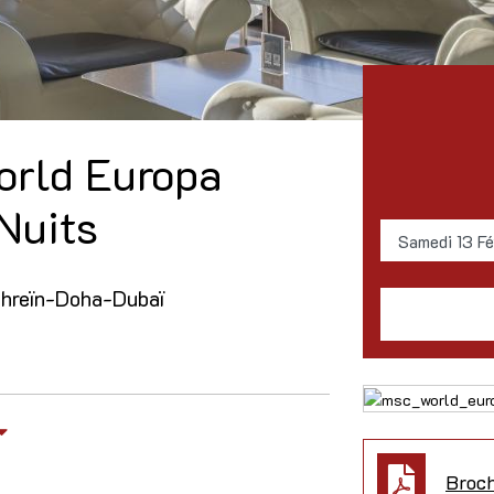
orld Europa
Nuits
ahreïn-Doha-Dubaï
Broch